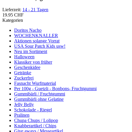
Lieferzeit:
14 - 21 Tagen
19.95 CHF
Kategorien
Doritos Nacho
WOCHENKNALLER
Aktionen solange Vorrat
USA Sour Patch Kids usw!
Neu im Sortiment
Halloween
Klassiker von früher
Geschenkidee
Getränke
Zuckerfrei
Fasnacht Wurfmaterial
Per 100g - Guetzli - Bonbons- Fruchtgummi
Gummibärli / Fruchtgummi
Gummibärli ohne Gelatine
Jelly Belly
Schokolade - Riegel
Pralinen
Chupa Chups / Lolipop
Knabberartikel / Chips
Give aways / Messeartikel