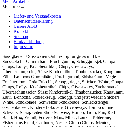
Mehr Artikel
»
Mehr über...
Liefer- und Versandkosten
Datenschutzerklärung
Unsere AGB
Kontakt
Sitemap
Bankverbindung
Impressum
Süssigkeiten / Süsswaren Onlineshop für gross und klein -
Suess24.ch - Gummibärli, Fruchtgummi, Schoggiriegel, Chupa
Chups, Lollys, Knabberartikel, Chips, Give aways,
Überraschungseier, Süsse Kinderartikel, Traubenzucker, Kaugummi,
Zältli, Bonbons Gummibärli, Fruchtgummi, Shisha Gum, Vegie
Fruchtgummi, Cola Fröschli, Schoggiriegel, Snickers White, Chupa
Chups, Lollys, Knabberartikel, Chips, Give aways, Zuckerwattel,
Überraschungseier, Süsse Kinderartikel, Traubenzucker, Kaugummi,
Zältli, Bonbons, Schleckzeug, Schoggi, und jetzt wieder Snickers
White, Schokolade, Schweizer Schokolade, Schleckstengel,
Gschenkideen, Kinderschokolade, Give aways, Haribo online
Schweiz, Süssigkeiten Shop Schweiz, Haribo, Trolli, Fini, Red
Band, Hug, Wernli, Ferrero, Mars, Milka, Lonka, Toblerone,
Fishermans Fiend, Cadburry, Nestle, Chupa Chups, Mentos,