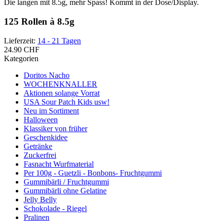
Die langen mit 8.5g, mehr Spass! Kommt in der Dose/Display.
125 Rollen à 8.5g
Lieferzeit:
14 - 21 Tagen
24.90 CHF
Kategorien
Doritos Nacho
WOCHENKNALLER
Aktionen solange Vorrat
USA Sour Patch Kids usw!
Neu im Sortiment
Halloween
Klassiker von früher
Geschenkidee
Getränke
Zuckerfrei
Fasnacht Wurfmaterial
Per 100g - Guetzli - Bonbons- Fruchtgummi
Gummibärli / Fruchtgummi
Gummibärli ohne Gelatine
Jelly Belly
Schokolade - Riegel
Pralinen