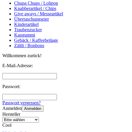
Chupa Chups / Lolipop
Knabberartikel / Chips
Give aways / Messeartikel
Überraschungseier
Kinderartikel
Traubenzucker
Kaugummi
Gebäck / Kaffeebeilage
Zältli / Bonbons
Willkommen zurück!
E-Mail-Adresse:
Passwort:
Passwort vergessen?
Anmelden
Anmelden
Hersteller
Cool