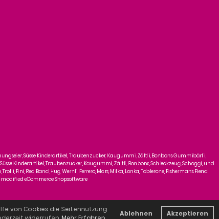
chungseier, Süsse Kinderartikel, Traubenzucker, Kaugummi, Zältli, Bonbons Gummibärli,
 Süsse Kinderartikel, Traubenzucker, Kaugummi, Zältli, Bonbons, Schleckzeug, Schoggi, und
lli, Fini, Red Band, Hug, Wernli, Ferrero, Mars, Milka, Lonka, Toblerone, Fishermans Fiend,
y
mod
ified eCommerce Shopsoftware
lfe von Cookies die Seitennutzung
Ablehnen
Akzeptieren
jederzeit widerrufen.
Mehr Erfahren