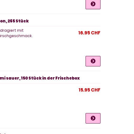
on, 265 Stück
dragiert mit
16.95 CHF
 Kirschgeschmack.
 sauer, 150 Stück in der Frischebox
15.95 CHF