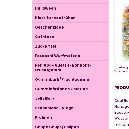
Halloween
Klassiker von früher
Geschenkidee
Getränke
Zuckerfrei
Fasnacht Wurfmaterial
Per 100g - Guetzli - Bonbons-
Für eine gr
Fruchtgummi
Vorschaubi
Gummibärli / Fruchtgummi
PRODU
Gummibärli ohne Gelatine
Jelly Belly
Cool Ro
Handge
Schokolade - Riegel
Besuche
Pralinen
Wasserf
entfern
Chupa Chups / Lolipop