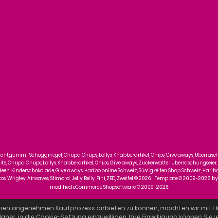
ruchtgummi, Schoggiriegel, Chupa Chups, Lollys, Knabberartikel, Chips, Give aways, Überras
, Chupa Chups, Lollys, Knabberartikel, Chips, Give aways, Zuckerwattel, Überraschungseier,
n, Kinderschokolade, Give aways, Haribo online Schweiz, Süssigkeiten Shop Schweiz, Haribo, Tro
, Wrigley, Airwaves, Stimorol, Jelly Belly, Fini, ZED, Zweifel © 2026 | Template © 2009-2026 b
mod
ified eCommerce Shopsoftware © 2009-2026
nen angenehmen Kaufprozess anbieten zu können, möchten wir mit Hi
aher, in die Cookie-Setzung einzuwilligen. Ihre Einwilligung können Sie 