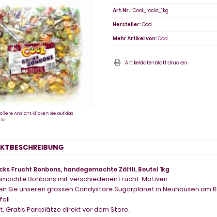
Art.Nr.:
Cool_rocks_1kg
Hersteller:
Cool
Mehr Artikel von:
Cool
Artikeldatenblatt drucken
ößere Ansicht klicken Sie auf das
ld
KTBESCHREIBUNG
cks Frucht Bonbons, handegemachte Zältli, Beutel 1kg
machte Bonbons mit verschiedenen Frucht-Motiven.
n Sie unseren grossen Candystore Sugarplanet in Neuhausen am Rh
all
t. Gratis Parkplätze direkt vor dem Store.