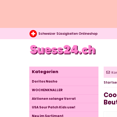
Schweizer Süssigkeiten Onlineshop
Kategorien
Ko
Doritos Nacho
Startse
WOCHENKNALLER
Cool
Aktionen solange Vorrat
Beut
USA Sour Patch Kids usw!
Neu im Sortiment