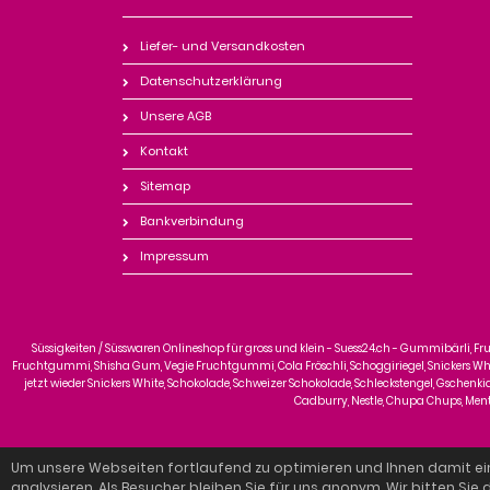
Liefer- und Versandkosten
Datenschutzerklärung
Unsere AGB
Kontakt
Sitemap
Bankverbindung
Impressum
Süssigkeiten / Süsswaren Onlineshop für gross und klein - Suess24.ch - Gummibärli, F
Fruchtgummi, Shisha Gum, Vegie Fruchtgummi, Cola Fröschli, Schoggiriegel, Snickers White
jetzt wieder Snickers White, Schokolade, Schweizer Schokolade, Schleckstengel, Gschenkidee
Cadburry, Nestle, Chupa Chups, Mentos
Um unsere Webseiten fortlaufend zu optimieren und Ihnen damit ei
analysieren. Als Besucher bleiben Sie für uns anonym. Wir bitten Sie d