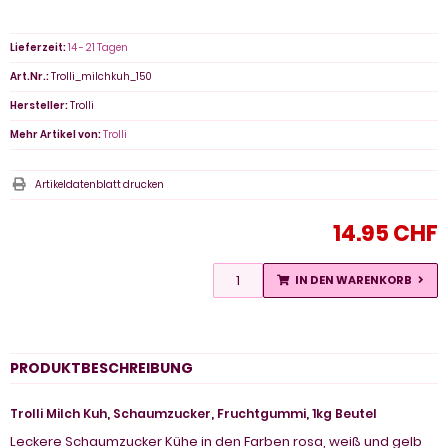
Lieferzeit:
14 - 21 Tagen
Art.Nr.:
Trolli_milchkuh_150
Hersteller:
Trolli
Mehr Artikel von:
Trolli
Artikeldatenblatt drucken
14.95 CHF
IN DEN WARENKORB
PRODUKTBESCHREIBUNG
Trolli Milch Kuh, Schaumzucker, Fruchtgummi, 1kg Beutel
Leckere Schaumzucker Kühe in den Farben rosa, weiß und gelb