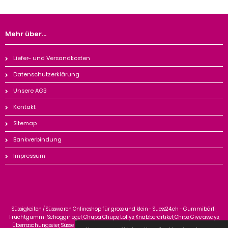
Mehr über...
Liefer- und Versandkosten
Datenschutzerklärung
Unsere AGB
Kontakt
Sitemap
Bankverbindung
Impressum
Süssigkeiten / Süsswaren Onlineshop für gross und klein - Suess24.ch - Gummibärli,
Fruchtgummi, Schoggiriegel, Chupa Chups, Lollys, Knabberartikel, Chips, Give aways,
Überraschungseier, Süsse Kinderartikel, Traubenzucker, Kaugummi, Zältli, Bonbons