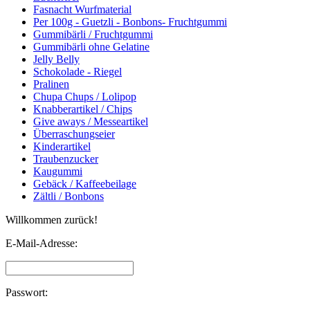
Fasnacht Wurfmaterial
Per 100g - Guetzli - Bonbons- Fruchtgummi
Gummibärli / Fruchtgummi
Gummibärli ohne Gelatine
Jelly Belly
Schokolade - Riegel
Pralinen
Chupa Chups / Lolipop
Knabberartikel / Chips
Give aways / Messeartikel
Überraschungseier
Kinderartikel
Traubenzucker
Kaugummi
Gebäck / Kaffeebeilage
Zältli / Bonbons
Willkommen zurück!
E-Mail-Adresse:
Passwort: