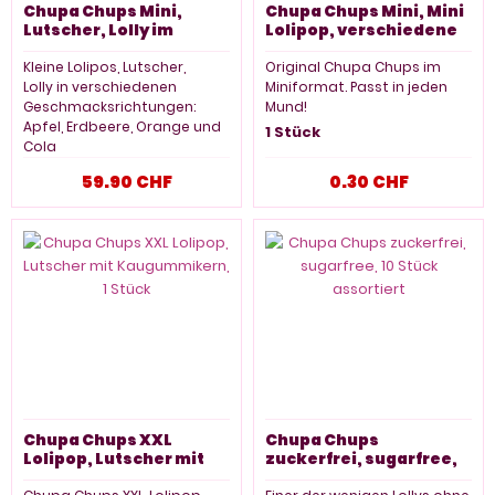
Chupa Chups Mini,
Chupa Chups Mini, Mini
Lutscher, Lolly im
Lolipop, verschiedene
Beutel, Lolipop, Give
Aromen, 1 Stück
away, 360 Stück!
Kleine Lolipos, Lutscher,
Original Chupa Chups im
Lolly in verschiedenen
Miniformat. Passt in jeden
Geschmacksrichtungen:
Mund!
Apfel, Erdbeere, Orange und
1 Stück
Cola
360 Stück, 2160g
59.90 CHF
0.30 CHF
Chupa Chups XXL
Chupa Chups
Lolipop, Lutscher mit
zuckerfrei, sugarfree,
Kaugummikern, 1 Stück
10 Stück assortiert