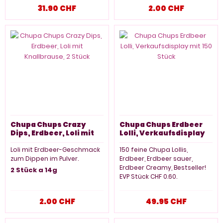
Joghurt.
31.90 CHF
2.00 CHF
100 Stück, 1200g
Chupa Chups Crazy
Chupa Chups Erdbeer
Dips, Erdbeer, Loli mit
Lolli, Verkaufsdisplay
Knallbrause, 2 Stück
mit 150 Stück
Loli mit Erdbeer-Geschmack
150 feine Chupa Lollis,
zum Dippen im Pulver.
Erdbeer, Erdbeer sauer,
Erdbeer Creamy, Bestseller!
2 Stück a 14g
EVP Stück CHF 0.60.
Besuchen Sie unsere grossen
2.00 CHF
49.95 CHF
Candystore Sugarplanet in
Neuhausen am Rheinfall. 5
Minuten von Europas