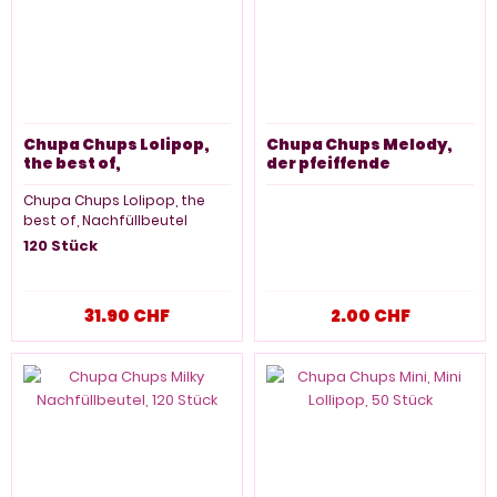
Chupa Chups Lolipop,
Chupa Chups Melody,
the best of,
der pfeiffende
Nachfüllbeutel 120
Lutscher, 2 Stück
Stück
Chupa Chups Lolipop, the
best of, Nachfüllbeutel
120 Stück
31.90 CHF
2.00 CHF