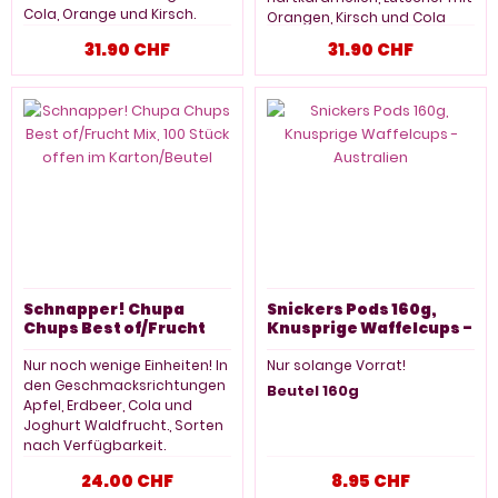
Cola, Orange und Kirsch.
Orangen, Kirsch und Cola
Geschmack, färbt die Zunge
100 Stück , nur
31.90 CHF
31.90 CHF
solange Vorrat! Foto
Beispiel
120 Stück ca. 1200g
Schnapper! Chupa
Snickers Pods 160g,
Chups Best of/Frucht
Knusprige Waffelcups -
Mix, 100 Stück offen im
Australien
Karton/Beutel
Nur noch wenige Einheiten! In
Nur solange Vorrat!
den Geschmacksrichtungen
Beutel 160g
Apfel, Erdbeer, Cola und
Joghurt Waldfrucht., Sorten
nach Verfügbarkeit.
100 Stück
24.00 CHF
8.95 CHF