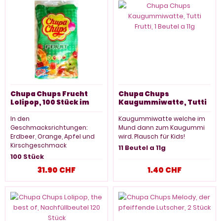
grösstem Wasserfall
entfernt. Gratis Parkplätze
direkt vor dem Store.
150 Stück
Chupa Chups Frucht
Chupa Chups
Lolipop, 100 Stück im
Kaugummiwatte, Tutti
Beutel/Karton
Frutti, 1 Beutel a 11g
In den
Kaugummiwatte welche im
Geschmacksrichtungen:
Mund dann zum Kaugummi
Erdbeer, Orange, Apfel und
wird. Plausch für Kids!
Kirschgeschmack
11 Beutel a 11g
100 Stück
31.90 CHF
1.40 CHF