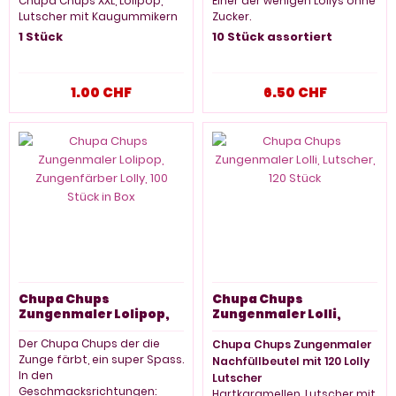
Chupa Chups XXL, Lolipop,
Einer der wenigen Lollys ohne
Lutscher mit Kaugummikern
Zucker.
1 Stück
10 Stück assortiert
1.00 CHF
6.50 CHF
Chupa Chups
Chupa Chups
Zungenmaler Lolipop,
Zungenmaler Lolli,
Zungenfärber Lolly, 100
Lutscher, 120 Stück
Stück in Box
Der Chupa Chups der die
Chupa Chups Zungenmaler
Zunge färbt, ein super Spass.
Nachfüllbeutel mit 120 Lolly
In den
Lutscher
Geschmacksrichtungen:
Hartkaramellen, Lutscher mit