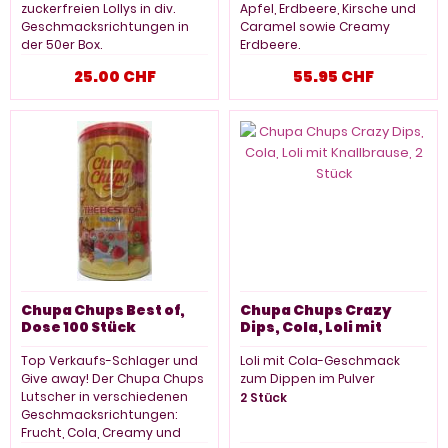
zuckerfreien Lollys in div.
Apfel, Erdbeere, Kirsche und
Geschmacksrichtungen in
Caramel sowie Creamy
der 50er Box.
Erdbeere.
50 Stück
Verkaufsdisplay mit je
25.00 CHF
55.95 CHF
200 Stück
Chupa Chups Best of,
Chupa Chups Crazy
Dose 100 Stück
Dips, Cola, Loli mit
Knallbrause, 2 Stück
Top Verkaufs-Schlager und
Loli mit Cola-Geschmack
Give away! Der Chupa Chups
zum Dippen im Pulver
Lutscher in verschiedenen
2 Stück
Geschmacksrichtungen:
Frucht, Cola, Creamy und