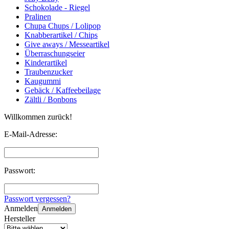
Schokolade - Riegel
Pralinen
Chupa Chups / Lolipop
Knabberartikel / Chips
Give aways / Messeartikel
Überraschungseier
Kinderartikel
Traubenzucker
Kaugummi
Gebäck / Kaffeebeilage
Zältli / Bonbons
Willkommen zurück!
E-Mail-Adresse:
Passwort:
Passwort vergessen?
Anmelden
Anmelden
Hersteller