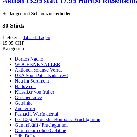
Aktion 15.95 statt 17.95 Haribo Riesensch
Schlangen mit Schaumzuckerboden.
30 Stück
Lieferzeit:
14 - 21 Tagen
15.95 CHF
Kategorien
Doritos Nacho
WOCHENKNALLER
Aktionen solange Vorrat
USA Sour Patch Kids usw!
Neu im Sortiment
Halloween
Klassiker von früher
Geschenkidee
Getränke
Zuckerfrei
Fasnacht Wurfmaterial
Per 100g - Guetzli - Bonbons- Fruchtgummi
Gummibärli / Fruchtgummi
Gummibärli ohne Gelatine
Jelly Belly