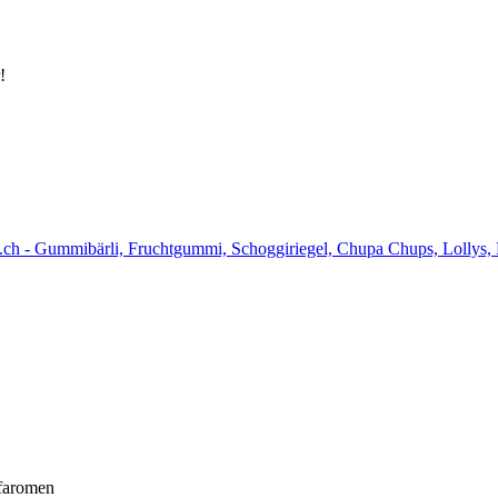
!
nfaromen