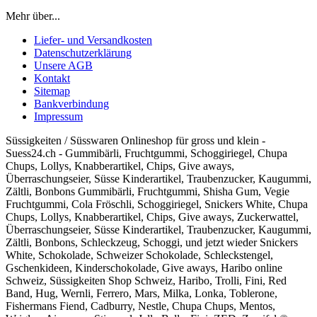
Mehr über...
Liefer- und Versandkosten
Datenschutzerklärung
Unsere AGB
Kontakt
Sitemap
Bankverbindung
Impressum
Süssigkeiten / Süsswaren Onlineshop für gross und klein -
Suess24.ch - Gummibärli, Fruchtgummi, Schoggiriegel, Chupa
Chups, Lollys, Knabberartikel, Chips, Give aways,
Überraschungseier, Süsse Kinderartikel, Traubenzucker, Kaugummi,
Zältli, Bonbons Gummibärli, Fruchtgummi, Shisha Gum, Vegie
Fruchtgummi, Cola Fröschli, Schoggiriegel, Snickers White, Chupa
Chups, Lollys, Knabberartikel, Chips, Give aways, Zuckerwattel,
Überraschungseier, Süsse Kinderartikel, Traubenzucker, Kaugummi,
Zältli, Bonbons, Schleckzeug, Schoggi, und jetzt wieder Snickers
White, Schokolade, Schweizer Schokolade, Schleckstengel,
Gschenkideen, Kinderschokolade, Give aways, Haribo online
Schweiz, Süssigkeiten Shop Schweiz, Haribo, Trolli, Fini, Red
Band, Hug, Wernli, Ferrero, Mars, Milka, Lonka, Toblerone,
Fishermans Fiend, Cadburry, Nestle, Chupa Chups, Mentos,