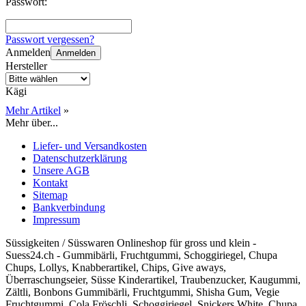
Passwort:
Passwort vergessen?
Anmelden
Anmelden
Hersteller
Kägi
Mehr Artikel
»
Mehr über...
Liefer- und Versandkosten
Datenschutzerklärung
Unsere AGB
Kontakt
Sitemap
Bankverbindung
Impressum
Süssigkeiten / Süsswaren Onlineshop für gross und klein -
Suess24.ch - Gummibärli, Fruchtgummi, Schoggiriegel, Chupa
Chups, Lollys, Knabberartikel, Chips, Give aways,
Überraschungseier, Süsse Kinderartikel, Traubenzucker, Kaugummi,
Zältli, Bonbons Gummibärli, Fruchtgummi, Shisha Gum, Vegie
Fruchtgummi, Cola Fröschli, Schoggiriegel, Snickers White, Chupa