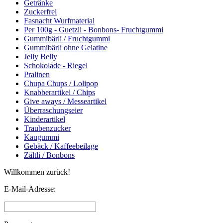
Getränke
Zuckerfrei
Fasnacht Wurfmaterial
Per 100g - Guetzli - Bonbons- Fruchtgummi
Gummibärli / Fruchtgummi
Gummibärli ohne Gelatine
Jelly Belly
Schokolade - Riegel
Pralinen
Chupa Chups / Lolipop
Knabberartikel / Chips
Give aways / Messeartikel
Überraschungseier
Kinderartikel
Traubenzucker
Kaugummi
Gebäck / Kaffeebeilage
Zältli / Bonbons
Willkommen zurück!
E-Mail-Adresse: