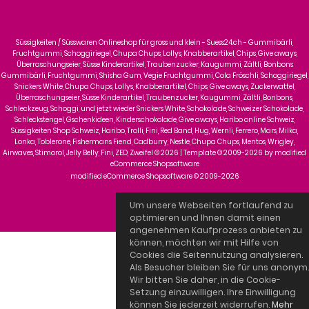
Süssigkeiten / Süsswaren Onlineshop für gross und klein - Suess24.ch - Gummibärli,
Fruchtgummi, Schoggiriegel, Chupa Chups, Lollys, Knabberartikel, Chips, Give aways,
Überraschungseier, Süsse Kinderartikel, Traubenzucker, Kaugummi, Zältli, Bonbons
Gummibärli, Fruchtgummi, Shisha Gum, Vegie Fruchtgummi, Cola Fröschli, Schoggiriegel,
Snickers White, Chupa Chups, Lollys, Knabberartikel, Chips, Give aways, Zuckerwattel,
Überraschungseier, Süsse Kinderartikel, Traubenzucker, Kaugummi, Zältli, Bonbons,
Schleckzeug, Schoggi, und jetzt wieder Snickers White, Schokolade, Schweizer Schokolade,
Schleckstengel, Gschenkideen, Kinderschokolade, Give aways, Haribo online Schweiz,
Süssigkeiten Shop Schweiz, Haribo, Trolli, Fini, Red Band, Hug, Wernli, Ferrero, Mars, Milka,
Lonka, Toblerone, Fishermans Fiend, Cadburry, Nestle, Chupa Chups, Mentos, Wrigley,
Airwaves, Stimorol, Jelly Belly, Fini, ZED, Zweifel © 2026 | Template © 2009-2026 by
mod
ified
eCommerce Shopsoftware
mod
ified eCommerce Shopsoftware © 2009-2026
Um unsere Webseiten fortlaufend zu
optimieren und Ihnen damit einen
angenehmen Kaufprozess anbieten zu
können, möchten wir mit Hilfe von
Cookies die Seitennutzung analysieren.
Als Besucher bleiben Sie für uns anonym.
Wir bitten Sie daher, in die Cookie-
Setzung einzuwilligen. Ihre Einwilligung
können Sie jederzeit widerrufen.
Mehr