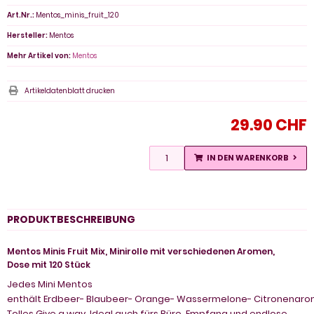
Art.Nr.:
Mentos_minis_fruit_120
Hersteller:
Mentos
Mehr Artikel von:
Mentos
Artikeldatenblatt drucken
29.90 CHF
IN DEN WARENKORB
PRODUKTBESCHREIBUNG
Mentos Minis Fruit Mix, Minirolle mit verschiedenen Aromen,
Dose mit 120 Stück
Jedes Mini Mentos
enthält Erdbeer- Blaubeer- Orange- Wassermelone- Citronenaro
Tolles Give a way. Ideal auch fürs Büro, Empfang und endlose