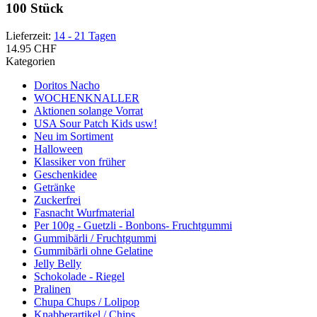
100 Stück
Lieferzeit:
14 - 21 Tagen
14.95 CHF
Kategorien
Doritos Nacho
WOCHENKNALLER
Aktionen solange Vorrat
USA Sour Patch Kids usw!
Neu im Sortiment
Halloween
Klassiker von früher
Geschenkidee
Getränke
Zuckerfrei
Fasnacht Wurfmaterial
Per 100g - Guetzli - Bonbons- Fruchtgummi
Gummibärli / Fruchtgummi
Gummibärli ohne Gelatine
Jelly Belly
Schokolade - Riegel
Pralinen
Chupa Chups / Lolipop
Knabberartikel / Chips