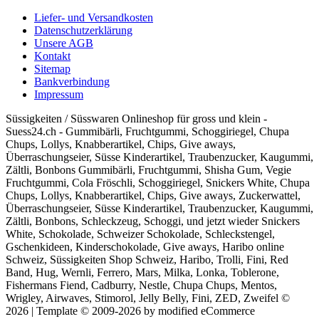
Liefer- und Versandkosten
Datenschutzerklärung
Unsere AGB
Kontakt
Sitemap
Bankverbindung
Impressum
Süssigkeiten / Süsswaren Onlineshop für gross und klein -
Suess24.ch - Gummibärli, Fruchtgummi, Schoggiriegel, Chupa
Chups, Lollys, Knabberartikel, Chips, Give aways,
Überraschungseier, Süsse Kinderartikel, Traubenzucker, Kaugummi,
Zältli, Bonbons Gummibärli, Fruchtgummi, Shisha Gum, Vegie
Fruchtgummi, Cola Fröschli, Schoggiriegel, Snickers White, Chupa
Chups, Lollys, Knabberartikel, Chips, Give aways, Zuckerwattel,
Überraschungseier, Süsse Kinderartikel, Traubenzucker, Kaugummi,
Zältli, Bonbons, Schleckzeug, Schoggi, und jetzt wieder Snickers
White, Schokolade, Schweizer Schokolade, Schleckstengel,
Gschenkideen, Kinderschokolade, Give aways, Haribo online
Schweiz, Süssigkeiten Shop Schweiz, Haribo, Trolli, Fini, Red
Band, Hug, Wernli, Ferrero, Mars, Milka, Lonka, Toblerone,
Fishermans Fiend, Cadburry, Nestle, Chupa Chups, Mentos,
Wrigley, Airwaves, Stimorol, Jelly Belly, Fini, ZED, Zweifel ©
2026 | Template © 2009-2026 by
mod
ified eCommerce