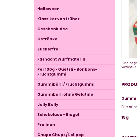
Halloween
Klassiker von früher
Geschenkidee
Getränke
Zuckerfrei
Fasnacht Wurfmaterial
Für eine gr
Vorschaubi
Per 100g - Guetzli - Bonbons-
Fruchtgummi
PRODU
Gummibärli / Fruchtgummi
Gummibärli ohne Gelatine
Gummi Z
Jelly Belly
Die süs
Schokolade - Riegel
15g
Pralinen
Chupa Chups / Lolipop