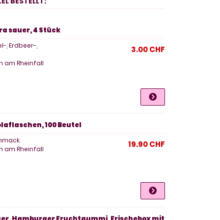
EL BESTELLT:
ra sauer, 4 Stück
-, Erdbeer-,
3.00 CHF
 am Rheinfall
olaflaschen, 100 Beutel
hmack.
19.90 CHF
 am Rheinfall
Burger, Hamburger Fruchtgummi, Frischebox mit