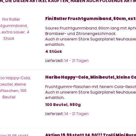
, DIE DIESEN ARTIKEL KAUFTEN, HABEN AUCH FOLGENDE ARTIK
Fini Roller Fruchtgummiband, 60cm, ext
Saures Fruchtgummiband, 60cm lang mit Apfel
Brombeer- und Zitronengeschmack.
Auch in unserem Store Sugarplanet Neuhausen
erhältlich.
4 Stück
Lieferzeit:
14 - 21 Tagen
Haribo Happy-Cola, Minibeutel, kleine C
Fruchtgummi-Flaschen mit feinem Cola-Gesc
Auch in unserem Store Sugarplanet Neuhausen
erhältlich.
100 Beutel, 980g
Lieferzeit:
14 - 21 Tagen
Aktion 19.95 statt 24.90!!! Trolli Mini 