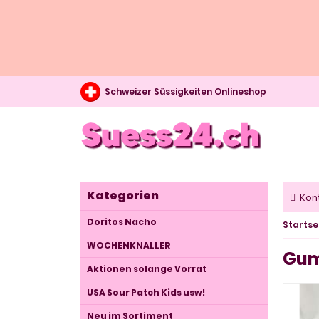
Schweizer Süssigkeiten Onlineshop
Kategorien
Kon
Doritos Nacho
Startse
WOCHENKNALLER
Gum
Aktionen solange Vorrat
USA Sour Patch Kids usw!
Neu im Sortiment