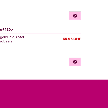
rt 120.-
en: Cola, Apfel,
55.95 CHF
Erdbeere.