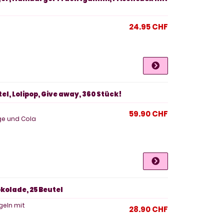
24.95 CHF
el, Lolipop, Give away, 360 Stück!
59.90 CHF
ge und Cola
kolade, 25 Beutel
geln mit
28.90 CHF