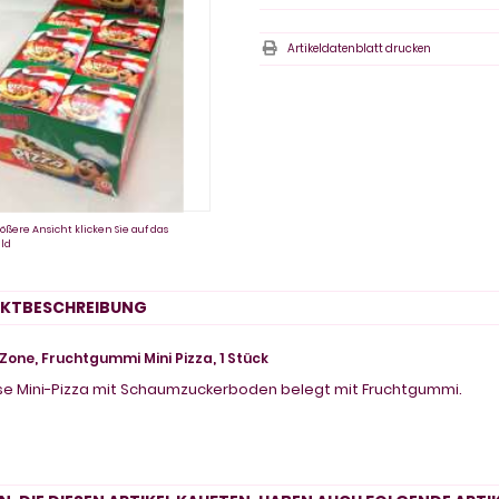
Artikeldatenblatt drucken
ößere Ansicht klicken Sie auf das
ld
KTBESCHREIBUNG
one, Fruchtgummi Mini Pizza, 1 Stück
se Mini-Pizza mit Schaumzuckerboden belegt mit Fruchtgummi.