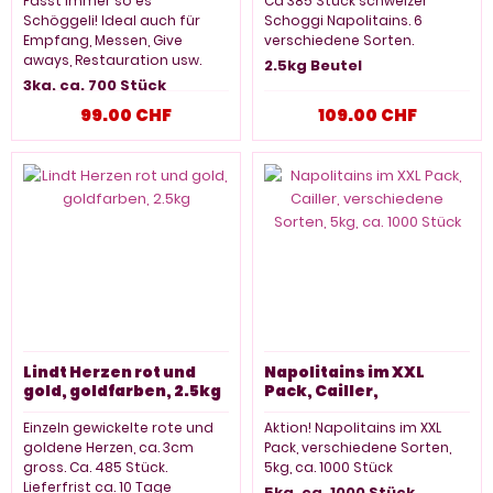
Stück, 3kg
Passt immer so es
Ca 385 Stück schweizer
Schöggeli! Ideal auch für
Schoggi Napolitains. 6
Empfang, Messen, Give
verschiedene Sorten.
aways, Restauration usw.
2.5kg Beutel
3kg, ca. 700 Stück
99.00 CHF
109.00 CHF
Lindt Herzen rot und
Napolitains im XXL
gold, goldfarben, 2.5kg
Pack, Cailler,
verschiedene Sorten,
5kg, ca. 1000 Stück
Einzeln gewickelte rote und
Aktion! Napolitains im XXL
goldene Herzen, ca. 3cm
Pack, verschiedene Sorten,
gross. Ca. 485 Stück.
5kg, ca. 1000 Stück
Lieferfrist ca. 10 Tage
5kg, ca. 1000 Stück