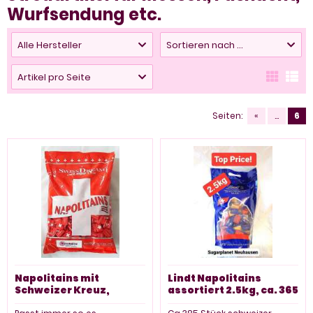
Wurfsendung etc.
Alle Hersteller
Sortieren nach ...
Artikel pro Seite
Seiten:
«
...
6
Napolitains mit
Lindt Napolitains
Schweizer Kreuz,
assortiert 2.5kg, ca. 365
Schoggi Täfeli, ca. 700
Stück