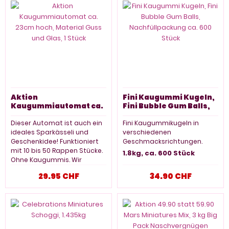
Aktion
Fini Kaugummi Kugeln,
Kaugummiautomat ca.
Fini Bubble Gum Balls,
23cm hoch, Material
Nachfüllpackung ca.
Guss und Glas, 1 Stück
600 Stück
Dieser Automat ist auch ein
Fini Kaugummikugeln in
ideales Sparkässeli und
verschiedenen
Geschenkidee! Funktioniert
Geschmacksrichtungen.
mit 10 bis 50 Rappen Stücke.
1.8kg, ca. 600 Stück
Ohne Kaugummis. Wir
empfehlen die Dubble
29.95 CHF
34.90 CHF
Bubble oder die Fini
Kaugummis. Bitte separat
bestellen. Nicht für
Kleinkinder geeignet da Glas.
1 Stück, ca. 23cm, Farbe
rot