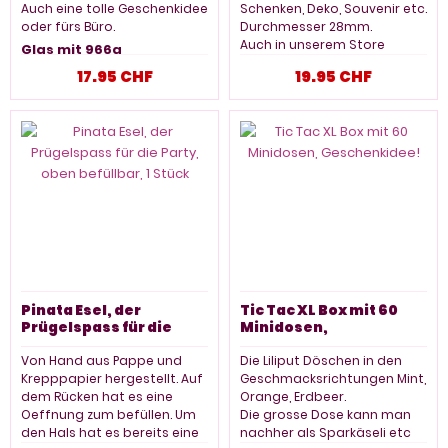
Auch eine tolle Geschenkidee
Schenken, Deko, Souvenir etc.
oder fürs Büro.
Durchmesser 28mm.
Auch in unserem Store
Glas mit 966g
Sugarplanet Neuhausen am
17.95 CHF
19.95 CHF
Rheinfall erhältlich.
Beutel 500g
Pinata Esel, der
Tic Tac XL Box mit 60
Prügelspass für die
Minidosen,
Party, oben befüllbar, 1
Geschenkidee!
Stück
Von Hand aus Pappe und
Die Liliput Döschen in den
Krepppapier hergestellt. Auf
Geschmacksrichtungen Mint,
dem Rücken hat es eine
Orange, Erdbeer.
Oeffnung zum befüllen. Um
Die grosse Dose kann man
den Hals hat es bereits eine
nachher als Sparkäseli etc