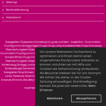
Sitemap
Bankverbindung
Impressum
Süssigkeiten / Süsswaren Onlineshop für gross und klein - Suess24.ch - Gummibärli,
Fruchtgummi, Schoggiriegel, Chupa Chups, Lollys, Knabberartikel, Chips, Give aways,
Überraschungseier, Süsse Kinderartikel, Traubenzucker, Kaugummi, Zältli, Bonbons
Um unsere Webseiten fortlaufend zu
Gummibärli, Fruchtgummi, Shisha Gum, Vegie Fruchtgummi, Cola Fröschli, Schoggiriegel,
optimieren und Ihnen damit einen
Snickers White, Chupa Chups, Lollys, Knabberartikel, Chips, Give aways, Zuckerwattel,
angenehmen Kaufprozess anbieten zu
Überraschungseier, Süsse Kinderartikel, Traubenzucker, Kaugummi, Zältli, Bonbons,
können, möchten wir mit Hilfe von
Schleckzeug, Schoggi, und jetzt wieder Snickers White, Schokolade, Schweizer Schokolade,
Schleckstengel, Gschenkideen, Kinderschokolade, Give aways, Haribo online Schweiz,
Cookies die Seitennutzung analysieren.
Süssigkeiten Shop Schweiz, Haribo, Trolli, Fini, Red Band, Hug, Wernli, Ferrero, Mars, Milka,
Als Besucher bleiben Sie für uns anonym.
Lonka, Toblerone, Fishermans Fiend, Cadburry, Nestle, Chupa Chups, Mentos, Wrigley,
Wir bitten Sie daher, in die Cookie-
Airwaves, Stimorol, Jelly Belly, Fini, ZED, Zweifel © 2026 | Template © 2009-2026 by
mod
ified
Setzung einzuwilligen. Ihre Einwilligung
eCommerce Shopsoftware
können Sie jederzeit widerrufen.
Mehr
mod
ified eCommerce Shopsoftware © 2009-2026
Erfahren
Ablehnen
Akzeptieren