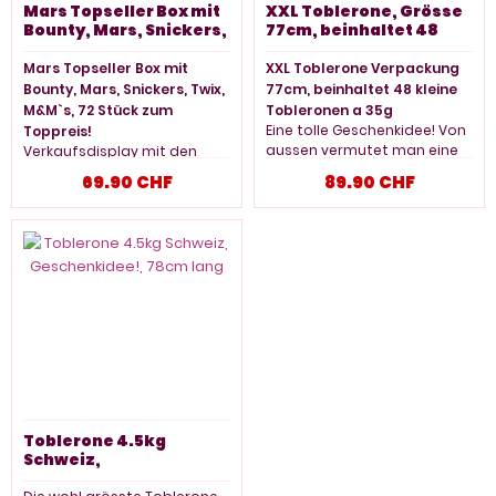
Mars Topseller Box mit
XXL Toblerone, Grösse
Bounty, Mars, Snickers,
77cm, beinhaltet 48
Twix, M&M`s, 72 Stück
kleine Tobleronen a 35g
zum Toppreis!
Mars Topseller Box mit
XXL Toblerone Verpackung
Bounty, Mars, Snickers, Twix,
77cm, beinhaltet 48 kleine
M&M`s, 72 Stück zum
Tobleronen a 35g
Eine tolle Geschenkidee! Von
Toppreis!
aussen vermutet man eine
Verkaufsdisplay mit den
XL Toblerone.
beliebtesten Produkten zum
69.90 CHF
89.90 CHF
Die originelle Verpackung
Hammerpreis. Pro Riegel
beinhaltet aber 48 kleine
nur 94 Rappen!
Tobleronen (einzeln
Besuchen Sie unsere grossen
verpackt) a 35g.
Candystore Sugarplanet in
Neuhausen am Rheinfall. 5
Inhalt 1.68kg
Minuten vom Europas
grössten Wasserfall
entfernt. Gratis Parkplätze
direkt vor dem Store.
Inhalt: 16x Twix, 10x
Bounty, 12x M&M`s, 8x
Mars, 26x Snickers
Toblerone 4.5kg
Schweiz,
Geschenkidee!, 78cm