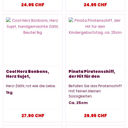
Oese zum einfachen
verwenden.
24.95 CHF
24.95 CHF
aufhängen. So, nun Augen
1 Box mit 60 Minidosen
verbinden und los geht der
Prügelspass.
1 Stück, ca. 25cm
Cool Herz Bonbons,
Pinata Piratenschiff,
Herz Sujet,
der Hit für den
handgemachte Zältli,
Kindergeburtstag, ca.
Beutel 1kg
25cm
Herz-Zältli, rot wie die Liebe.
Befüllen Sie das Piratenschiff
mit feinen kleinen
1kg
Süssigkeiten.
Ca. 25cm
27.90 CHF
29.95 CHF