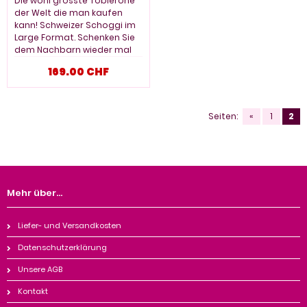
lang
Die wohl grösste Toblerone
der Welt die man kaufen
kann! Schweizer Schoggi im
Large Format. Schenken Sie
dem Nachbarn wieder mal
ne kleine Aufmerksamkeit. En
169.00 CHF
guete! Tolle Geschenksidee!
Versandfertig.
4.5kg
Seiten:
«
1
2
Mehr über...
Liefer- und Versandkosten
Datenschutzerklärung
Unsere AGB
Kontakt