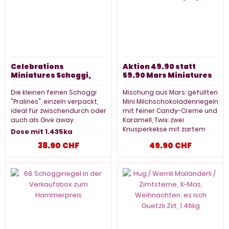
Celebrations
Aktion 49.90 statt
Miniatures Schoggi,
59.90 Mars Miniatures
1.435kg
Mix, 3 kg Big Pack
Naschvergnügen
Die kleinen feinen Schoggi
Mischung aus Mars: gefüllten
"Pralines", einzeln verpackt,
Mini Milchschokoladenriegeln
ideal für zwischendurch oder
mit feiner Candy-Creme und
auch als Give away.
Karamell, Twix: zwei
Knusperkekse mit zartem
Dose mit 1.435kg
Karamell von
38.90 CHF
49.90 CHF
Milchschokolade umhüllt,
Bounty: gefüllte
Milchschokolade mit
saftigem, weissem
Kokosmark und Snickers:
gefüllte Milchschokolade mit
feiner Candy-Creme,
Karamell und gerösteten
Erdnüssen.