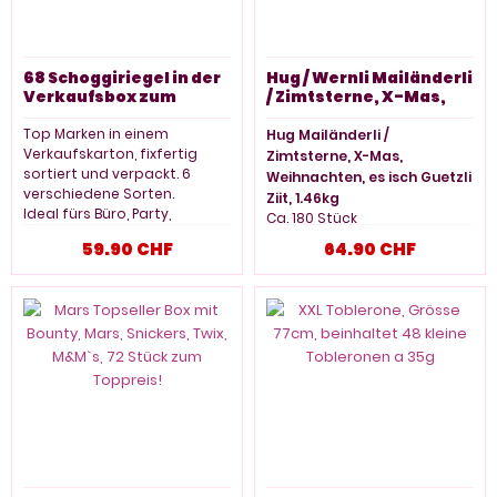
296 Riegel, 3000g
68 Schoggiriegel in der
Hug / Wernli Mailänderli
Verkaufsbox zum
/ Zimtsterne, X-Mas,
Hammerpreis
Weihnachten, es isch
Guetzli Ziit, 1.46kg
Top Marken in einem
Hug Mailänderli /
Verkaufskarton, fixfertig
Zimtsterne, X-Mas,
sortiert und verpackt. 6
Weihnachten, es isch Guetzli
verschiedene Sorten.
Ziit, 1.46kg
Ideal fürs Büro, Party,
Ca. 180 Stück
Ladentheke, Partykeller,
Mailänderli/Zimtsterne im
59.90 CHF
64.90 CHF
Geburtstag usw.
Polybeutel. Nur für kurze Zeit.
1.46kg, ca. 180 Stück
Besuchen Sie auch unseren
Store Sugarplanet in
Neuhausen am Rheinfall.
Gratisparkplätze vor dem
Laden.
Verkaufsbox 68 Riegel