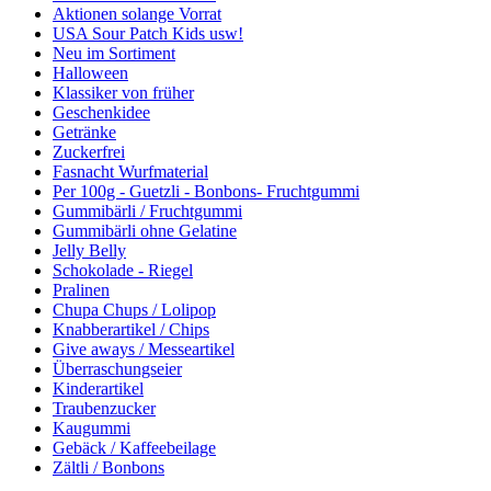
Aktionen solange Vorrat
USA Sour Patch Kids usw!
Neu im Sortiment
Halloween
Klassiker von früher
Geschenkidee
Getränke
Zuckerfrei
Fasnacht Wurfmaterial
Per 100g - Guetzli - Bonbons- Fruchtgummi
Gummibärli / Fruchtgummi
Gummibärli ohne Gelatine
Jelly Belly
Schokolade - Riegel
Pralinen
Chupa Chups / Lolipop
Knabberartikel / Chips
Give aways / Messeartikel
Überraschungseier
Kinderartikel
Traubenzucker
Kaugummi
Gebäck / Kaffeebeilage
Zältli / Bonbons